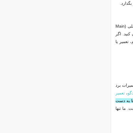
گذارد.
اگر پروژکتور به درستی روشن می‌ شود اما نمی‌تواند تصویر را از منبع ورودی نمایش دهد، ممکن است پورت‌ های ورودی (مانند HDMI, VGA) یا برد اصلی (Main
کنید. اگر
تعمیر یا
میرات برد
دگو
،
تعمیر
ها به دست
ما است. ما تنها