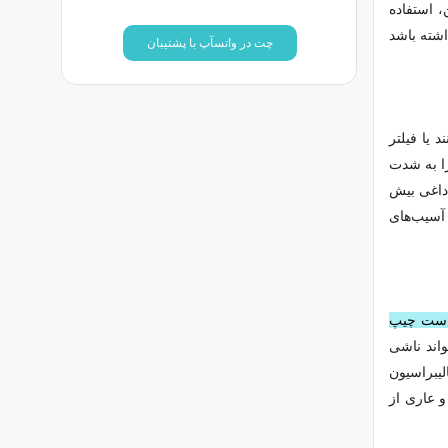
 استفاده
اشته باشد
چت در واتسآپ با پشتیبان
یا فیلتر
ا به شدت
داغی بیش
آسیب‌های
 DLP ممکن است چیپ
واند ناشی
زات کالیبراسیون
و عاری از