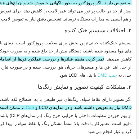
به تعویض دارند. اگر پروژکتور به طور ناگهانی خاموش شد و چراغ‌های هش
بیش از حد در حالت پر نور می‌ تواند عمر لامپ را کاهش دهد. برای تعویض ل
و هم آسیبی به مدارات دستگاه نرساند. تشخیص دقیق نیاز به تعویض لامپ ت
۲. اختلالات سیستم خنک‌ کننده
سیستم خنک‌کننده حیاتی‌ترین بخش برای سلامت پروژکتور است. دمای بال
های هوا مسدود شده باشند، دستگاه بیش از حد داغ شده و به صورت خود
کاهش می‌دهد.
تمیز کردن منظم فیلترها و بررسی عملکرد فن‌ها از اقداما
از حد، ابتدا فن‌ ها و مسیرهای جریان هوا بررسی شده و در صورت نیاز،
جدی به
چیپ‌ DMD
یا پنل‌ های LCD شود.
۳. مشکلات کیفیت تصویر و نمایش رنگ‌ها
اگر تصویر دارای نقاط سیاه، رنگ‌های غیر طبیعی یا به اصطلاح لکه باش
DMD نیاز به تعویض داشته باشد و در مدل‌های LCD و
LCoS
، ممکن است پ
از بهم خور
دقیق است. تعمیرکار با دقت بالا منشأ مشکل رنگ یا نقاط سیاه را پیدا کر
گرد و غبار انجام می‌شود.