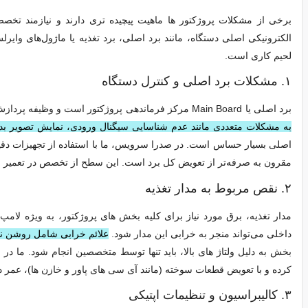
برخی از مشکلات پروژکتور ها ماهیت پیچیده‌ تری دارند و نیازمند تخصص 
الکترونیکی اصلی دستگاه، مانند برد اصلی، برد تغذیه یا ماژول‌های وایر
لحیم‌ کاری است.
۱. مشکلات برد اصلی و کنترل دستگاه
برد اصلی یا Main Board مرکز فرماندهی پروژکتور است و وظیفه پردازش سیگنال ورودی و کنترل سایر بخش‌ها را بر عهده دارد.
به مشکلات متعددی مانند عدم شناسایی سیگنال ورودی، نمایش تصویر ب
اصلی بسیار حساس است. در صدرا سرویس، ما با استفاده از تجهیزات دقیق
مقرون به صرفه‌تر از تعویض کل برد است. این سطح از تخصص در تعمیر وید
۲. نقص‌ مربوط به مدار تغذیه
مدار تغذیه، برق مورد نیاز برای کلیه بخش‌ های پروژکتور، به ویژه لامپ (
داخلی می‌تواند منجر به خرابی این مدار شود.
علائم خرابی شامل روشن ن
بخش به دلیل ولتاژ های بالا، باید تنها توسط متخصصین انجام شود. ما د
کرده و با تعویض قطعات سوخته (مانند آی‌ سی‌ های پاور و خازن‌ ها)، عمر دس
۳. کالیبراسیون و تنظیمات اپتیکی