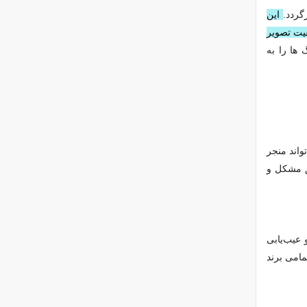
این
فیت تصویر
 ها را به
واند منجر
ق مشکل و
 عیب‌یابی
مامی برند