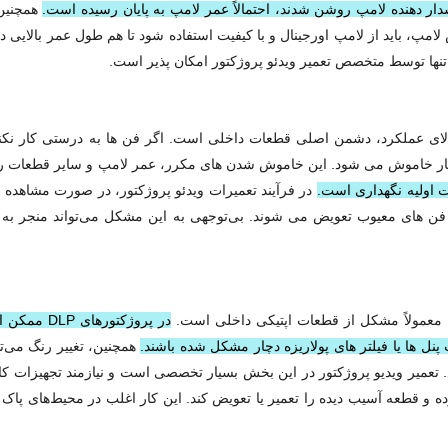
دار دهنده لامپ روشن شدند، احتمالاً عمر لامپ به پایان رسیده است.
همچنین،
امپ، باید از لامپ اورجینال و با کیفیت استفاده شود تا هم طول عمر بالایی د
نها توسط متخصص تعمیر ویدئو پروژکتور امکان‌ پذیر است.
ای عملکرد، دشمن اصلی قطعات داخلی است. اگر فن‌ ها به درستی کار نکنند 
کار خاموش می‌ شود. این خاموش شدن‌ های مکرر، عمر لامپ و سایر قطعات ر
ت اولیه نگهداری است.
در فرآیند تعمیرات ویدئو پروژکتور، در صورت مشاهده 
 فن‌ های معیوب تعویض می‌ شوند. بی‌توجهی به این مشکل می‌تواند منجر به 
د، معمولاً مشکل از قطعات اپتیکی داخلی است.
در پروژکتورهای
نل‌ ها یا فیلتر های پولاریزه دچار مشکل شده باشند.
همچنین، تغییر رنگ می‌ت
دن تنظیمات داخلی یا خرابی چرخ رنگ (در مدل‌های DLP) باشد. تعمیر ویدیو پروژکتور در این بخش بسیار تخصصی است و نیازمند تجهی
ده و قطعه آسیب دیده را تعمیر یا تعویض کند. این کار اغلب در محیط‌های پاک 