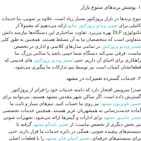
۱. پوشش برندهای متنوع بازار
تنوع برندها در بازار پروژکتور بسیار زیاد است. علاوه بر سونی، ما خدمات
کاملی برای
تعمیر ویدئو پروژکتور بنکیو
ارائه می‌دهیم که معمولاً از
تکنولوژی DLP بهره می‌برد. تفاوت ساختاری این دستگاه‌ها نیازمند دانش
متفاوتی است که متخصصان ما به آن مسلط هستند. همچنین به طور کلی
تعمیر ویدئو پروژکتور
در تمامی مدل‌های کلاسی و اداری در تخصص
ماست. فرقی نمی‌کند دستگاه شما جیبی باشد یا سالنی بزرگ، ما
راهکاری برای احیای آن داریم. حتی
تعمیر ویدیو پروژکتور
های قدیمی که
قطعاتشان کمیاب است نیز توسط تیم تدارکات ما پیگیری می‌شود.
۲. خدمات گسترده تعمیرات در مشهد
صدرا سرویس افتخار دارد که دامنه خدمات خود را فراتر از پروژکتور
گسترش داده است. اگر ساکن شهر مقدس مشهد هستید، می‌توانید برای
تعمیر تلویزیون مشهد
نیز روی ما حساب کنید. تیم‌های سیار و ثابت ما
آماده خدمت‌رسانی به همشهریان عزیز هستند. همچنین خدمات تخصصی
تعمیر مانیتور مشهد
برای ادارات و گیمرها ارائه می‌شود. تجهیزات صوتی
نیز بخش دیگری از تخصص ماست؛ از
تعمیر بلندگو مشهد
گرفته تا
سیستم‌های پیچیده صوتی، همگی در دایره خدمات ما قرار دارند. حتی
برای سیستم‌های حرفه‌ای،
تعمیر امپلی فایر مشهد
را با قطعات اصلی