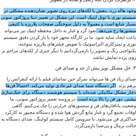
وجود هاله زرد، بنفش یا لکه‌های تیره روی تصویر نشان‌دهنده مشکلی در
سیستم نوری یا تونل اپتیک است. این مشکل در تعمیر دیتا پروژکتور سونی
بسیار شایع است و معمولاً به دلیل سوختگی صفحات پلاریزه یا کثیفی
منشورها رخ می‌دهد.
نفوذ گرد و غبار به داخل محفظه اپتیک نیز می‌تواند
باعث ایجاد سایه شود. ما در کارگاه مجهز خود با باز کردن دقیق سیستم
نوری و تمیزکاری التراسونیک یا تعویض فیلترهای پلاریزه سوخته،
یکنواختی رنگ و تصویر را بازمی‌گردانیم تا دیگر خبری از لکه‌های مزاحم بر
روی پرده نمایش نباشد.
۳. حل مشکل نویز بیش از حد و صدای فن
صدای زیاد فن‌ ها می‌تواند تمرکز حین تماشای فیلم یا ارائه کنفرانس را
برهم بزند.
اگر دستگاه شما صدای غیرعادی تولید می‌کند، احتمالاً فن‌ها
دچار مشکل مکانیکی شده‌اند یا سیستم هوشمند دستگاه برای خنک‌سازی
بیشتر، دور فن را بالا برده است.
در پروسه تعمیر پروژکتور سونی، ما
وضعیت یاتاقان‌های فن و سنسورهای حرارتی را چک می‌کنیم. گاهی
اوقات تجمع گرد و غبار مانع گردش هوا شده و دستگاه مجبور به کارکرد
حداکثری فن می‌شود. با سرویس کامل سیستم کولینگ، صدای دستگاه به
حالت نرمال و بی‌صدا بازمی‌گردد.