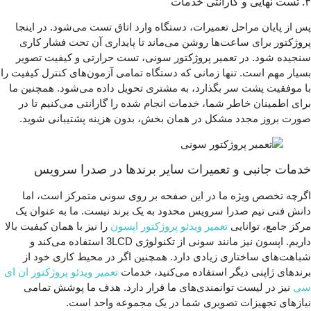
۳. تست نهایی و گارانتی خدمات
پس از پایان مراحل تعمیرات، دستگاه وارد اتاق تست می‌شود. در اینجا
پروژکتور برای ساعت‌ها روشن می‌ماند تا پایداری آن تحت فشار کاری
سنجیده شود. در تعمیر پروژکتور سونی، تست حرارتی و کیفیت تصویر
بسیار مهم است. تنها زمانی که دستگاه تمامی آزمون‌های کنترل کیفیت را
با موفقیت پشت سر بگذارد، به مشتری تحویل داده می‌شود. همچنین ما
برای اطمینان خاطر شما، خدمات انجام شده را گارانتی می‌کنیم تا در
صورت بروز مجدد مشکل در همان بخش، بدون هزینه پشتیبانی شوید.
خدمات جانبی و تعمیرات سایر برندها در صدرا سرویس
اگرچه تخصص ویژه ما در این صفحه بر روی سونی متمرکز است، اما
دانش فنی تیم صدرا سرویس محدود به یک برند نیست. ما به عنوان یک
مرکز جامع، توانایی
تعمیر ویدئو پروژکتور اپسون
را نیز با همان کیفیت بالا
داریم. اپسون نیز مانند سونی از تکنولوژی 3LCD استفاده می‌کند و
شباهت‌های ساختاری زیادی دارد. همچنین اگر در محیط کاری خود از
برندهای ژاپنی دیگر استفاده می‌کنید، خدمات
تعمیر ویدئو پروژکتور ان ای
سی
نیز در لیست توانمندی‌های ما قرار دارد. هدف ما پوشش تمامی
نیازهای تجهیزات تصویری شما در یک مجموعه واحد است.