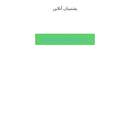
پشتیبان آنلاین
چت در واتسآپ با پشتیبان