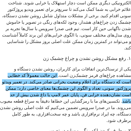
الکترونیکی دیگری ممکن است دچار استهلاک یا خرابی شوند. شناخت
علائم خرابی به شما کمک می‌کند تا سریع‌تر برای تعمیر ویدیو پروژکتور
سونی اقدام کنید. برخی از مشکلات متداول شامل روشن نشدن دستگاه،
چشمک زدن چراغ‌های هشدار، وجود لکه‌های رنگی در تصویر یا خاموش
شدن ناگهانی حین کار است. تیم فنی صدرا سرویس با سال‌ها تجربه بر
روی مدل‌های مختلف سونی، با الگوی خرابی‌های این برند کاملاً آشناست
و می‌تواند در کمترین زمان ممکن علت اصلی بروز مشکل را شناسایی
کند.
۱. رفع مشکل روشن نشدن و چراغ‌ چشمک‌ زن
یکی از ترسناک‌ترین اتفاقات برای کاربران، روشن نشدن دستگاه و
مشاهده چراغ‌های قرمز چشمک‌زن است.
این حالت معمولاً کد خطایی
است که دستگاه برای اعلام وضعیت بحرانی صادر می‌کند. در تعمیر ویدئو
پروژکتور سونی، تعداد و الگوی این چشمک‌ها معنای خاصی دارد؛ ممکن
است نشان‌دهنده خرابی فن، پایان عمر لامپ یا داغ شدن بیش از حد
باشد
. تکنسین‌های ما با رمزگشایی این خطاها دقیقاً به سراغ قطعه معیوب
می‌روند. ما در صدرا سرویس تضمین می‌کنیم که علت اصلی روشن نشدن
دستگاه، چه ایراد نرم‌افزاری باشد و چه سخت‌افزاری، به طور کامل
برطرف شود.
۲. برطرف کردن لکه‌ رنگی و سایه در تصویر