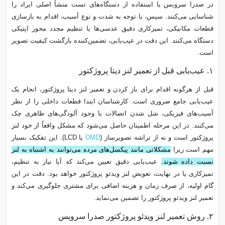
در صدرا سرویس با استفاده از دستگاه‌های تست منشأ اصلی ایراد را
شناسایی می‌کنند. سپس، با توجه به شدت و نوع آسیب، اقدام به بازسازی
قطعات مکانیکی، تمیزکاری دقیق عدسی‌ها یا تنظیم مجدد محور اپتیکی
دستگاه می‌کنند. این دقت در عیب‌یابی، تضمین‌کننده بازگشت کیفیت تصویر
است.
۱. عیب‌یابی قبل از تعمیر لنز دیتا پروژکتور
قبل از هرگونه اقدام برای باز کردن و تعمیر لنز دیتا پروژکتور، انجام یک
عیب‌یابی جامع ضروری است. کارشناسان ابتدا قطعات داخلی را از نظر
آسیب‌های فیزیکی، شل شدن اتصالات یا وجود آلودگی‌های ظاهری چک
می‌کنند. در این مرحله اطمینان حاصل می‌شود که مشکل واقعاً از خود لنز
پروژکتور است و نه از تراشه تصویرساز (
DMD
یا LCD). این تفکیک بسیار
مهم است زیرا
مشکلاتی مانند پیکسل‌های مرده می‌توانند به اشتباه به لنز
نسبت داده شوند.
عیب‌یابی دقیق تعیین می‌کند که آیا نیاز به تنظیم،
تمیزکاری یا در نهایت، تعویض لنز ویدئو پروژکتور خواهد بود. دقت در این
گام اولیه، از صرف زمان و هزینه اضافی برای مشتری جلوگیری می‌کند و
تعمیر لنز ویدئو پروژکتور را تضمین می‌نماید.
۲. روش‌ تعمیر لنز ویدئو پروژکتور صدرا سرویس