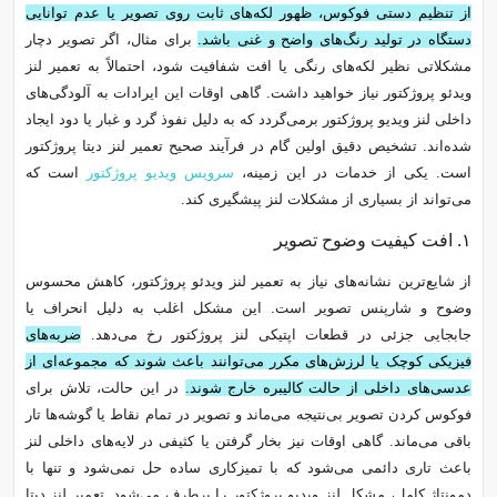
از تنظیم دستی فوکوس، ظهور لکه‌های ثابت روی تصویر یا عدم توانایی
دستگاه در تولید رنگ‌های واضح و غنی باشد.
برای مثال، اگر تصویر دچار
مشکلاتی نظیر لکه‌های رنگی یا افت شفافیت شود، احتمالاً به تعمیر لنز
ویدئو پروژکتور نیاز خواهید داشت. گاهی اوقات این ایرادات به آلودگی‌های
داخلی لنز ویدیو پروژکتور برمی‌گردد که به دلیل نفوذ گرد و غبار یا دود ایجاد
شده‌اند. تشخیص دقیق اولین گام در فرآیند صحیح تعمیر لنز دیتا پروژکتور
است. یکی از خدمات در این زمینه،
سرویس ویدیو پروژکتور
است که
می‌تواند از بسیاری از مشکلات لنز پیشگیری کند.
۱. افت کیفیت وضوح تصویر
از شایع‌ترین نشانه‌های نیاز به تعمیر لنز ویدئو پروژکتور، کاهش محسوس
وضوح و شارپنس تصویر است. این مشکل اغلب به دلیل انحراف یا
جابجایی جزئی در قطعات اپتیکی لنز پروژکتور رخ می‌دهد.
ضربه‌های
فیزیکی کوچک یا لرزش‌های مکرر می‌توانند باعث شوند که مجموعه‌ای از
عدسی‌های داخلی از حالت کالیبره خارج شوند.
در این حالت، تلاش برای
فوکوس کردن تصویر بی‌نتیجه می‌ماند و تصویر در تمام نقاط یا گوشه‌ها تار
باقی می‌ماند. گاهی اوقات نیز بخار گرفتن یا کثیفی در لایه‌های داخلی لنز
باعث تاری دائمی می‌شود که با تمیزکاری ساده حل نمی‌شود و تنها با
دمونتاژ کامل، مشکل لنز ویدیو پروژکتور را برطرف می‌شود. تعمیر لنز دیتا