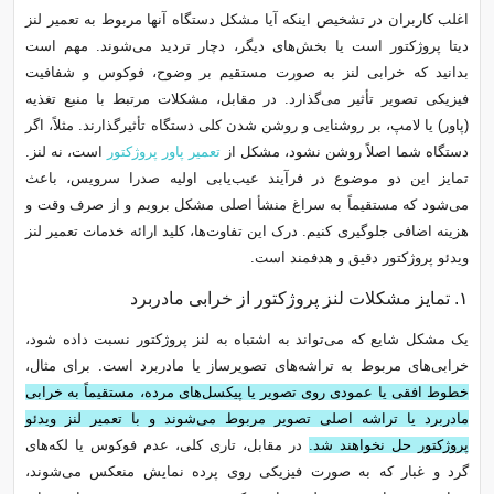
اغلب کاربران در تشخیص اینکه آیا مشکل دستگاه آنها مربوط به تعمیر لنز
دیتا پروژکتور است یا بخش‌های دیگر، دچار تردید می‌شوند. مهم است
بدانید که خرابی لنز به صورت مستقیم بر وضوح، فوکوس و شفافیت
فیزیکی تصویر تأثیر می‌گذارد. در مقابل، مشکلات مرتبط با منبع تغذیه
(پاور) یا لامپ، بر روشنایی و روشن شدن کلی دستگاه تأثیرگذارند. مثلاً، اگر
دستگاه شما اصلاً روشن نشود، مشکل از
تعمیر پاور پروژکتور
است، نه لنز.
تمایز این دو موضوع در فرآیند عیب‌یابی اولیه صدرا سرویس، باعث
می‌شود که مستقیماً به سراغ منشأ اصلی مشکل برویم و از صرف وقت و
هزینه اضافی جلوگیری کنیم. درک این تفاوت‌ها، کلید ارائه خدمات تعمیر لنز
ویدئو پروژکتور دقیق و هدفمند است.
۱. تمایز مشکلات لنز پروژکتور از خرابی‌ مادربرد
یک مشکل شایع که می‌تواند به اشتباه به لنز پروژکتور نسبت داده شود،
خرابی‌های مربوط به تراشه‌های تصویرساز یا مادربرد است. برای مثال،
خطوط افقی یا عمودی روی تصویر یا پیکسل‌های مرده، مستقیماً به خرابی
مادربرد یا تراشه اصلی تصویر مربوط می‌شوند و با تعمیر لنز ویدئو
پروژکتور حل نخواهند شد.
در مقابل، تاری کلی، عدم فوکوس یا لکه‌های
گرد و غبار که به صورت فیزیکی روی پرده نمایش منعکس می‌شوند،