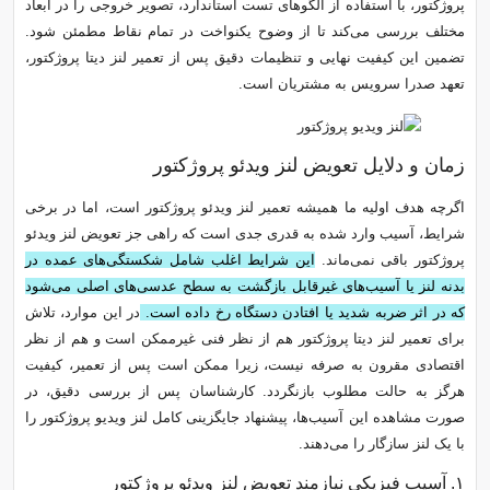
پروژکتور، با استفاده از الگوهای تست استاندارد، تصویر خروجی را در ابعاد
مختلف بررسی می‌کند تا از وضوح یکنواخت در تمام نقاط مطمئن شود.
تضمین این کیفیت نهایی و تنظیمات دقیق پس از تعمیر لنز دیتا پروژکتور،
تعهد صدرا سرویس به مشتریان است.
زمان و دلایل تعویض لنز ویدئو پروژکتور
اگرچه هدف اولیه ما همیشه تعمیر لنز ویدئو پروژکتور است، اما در برخی
شرایط، آسیب وارد شده به قدری جدی است که راهی جز تعویض لنز ویدئو
پروژکتور باقی نمی‌ماند.
این شرایط اغلب شامل شکستگی‌های عمده در
بدنه لنز یا آسیب‌های غیرقابل بازگشت به سطح عدسی‌های اصلی می‌شود
که در اثر ضربه شدید یا افتادن دستگاه رخ داده است.
در این موارد، تلاش
برای تعمیر لنز دیتا پروژکتور هم از نظر فنی غیرممکن است و هم از نظر
اقتصادی مقرون به صرفه نیست، زیرا ممکن است پس از تعمیر، کیفیت
هرگز به حالت مطلوب بازنگردد. کارشناسان پس از بررسی دقیق، در
صورت مشاهده این آسیب‌ها، پیشنهاد جایگزینی کامل لنز ویدیو پروژکتور را
با یک لنز سازگار را می‌دهند.
۱. آسیب‌ فیزیکی نیازمند تعویض لنز ویدئو پروژکتور