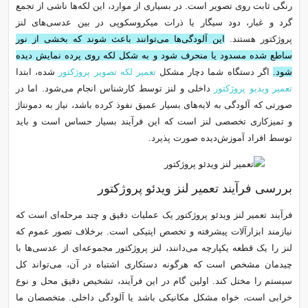
رنگی ثابت روی تصویر است. در بسیاری از موارد، این لکه‌ها ناشی از تجمع
گرد و غبار، دود سیگار یا ذرات میکروسکوپی در بین عدسی‌های لنز
پروژکتور هستند.
این آلودگی‌ها می‌توانند باعث شوند که بخشی از نور
ساطع شده مسدود یا منحرف شود و به شکل لکه روی پرده نمایش دیده
شود.
اگر دستگاه شما دچار مشکل
تعمیر لکه تصویر پروژکتور
شده، ابتدا
تعمیر ویدیو پروژکتور
داخلی و لنز توسط کارشناس انجام می‌شود. اما در
صورتی که آلودگی به لایه‌های بسیار عمیق نفوذ کرده باشد، نیاز به دمونتاژ
و تمیزکاری تخصصی لنز است که این فرآیند بسیار حساس است و باید
توسط افراد آموزش‌دیده صورت پذیرد.
بررسی فرآیند تعمیر لنز ویدئو پروژکتور
فرآیند تعمیر لنز ویدئو پروژکتور یک عملیات دقیق و چند مرحله‌ای است که
نیازمند ابزارآلات پیشرفته و تخصص اپتیکی است. برخلاف تصور عموم که
لنز را یک قطعه یکپارچه می‌دانند، لنز پروژکتور مجموعه‌ای از عدسی‌ها با
چیدمان مشخص است که هرگونه دستکاری اشتباه در آن، می‌تواند کل
سیستم را مختل کند. اولین گام در این فرآیند، تشخیص دقیق محل و نوع
خرابی است، خواه مشکل مکانیکی باشد یا آلودگی داخلی. متخصصان ما