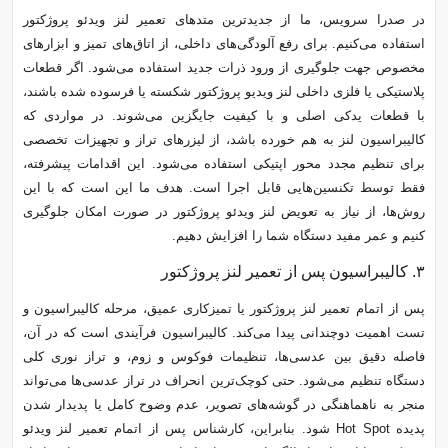
در صدرا سرویس، ما از جدیدترین متدهای تعمیر لنز ویدئو پروژکتور
استفاده می‌کنیم. برای رفع آلودگی‌های داخلی، از اتاق‌های تمیز و ابزارهای
مخصوص جهت جلوگیری از ورود ذرات جدید استفاده می‌شود. اگر قطعات
پلاستیکی یا فلزی داخلی لنز ویدیو پروژکتور شکسته یا فرسوده شده باشند،
با قطعات یدکی اصلی و با کیفیت جایگزین می‌شوند. در مواردی که
کالیبراسیون لنز به هم خورده باشد، از لیزرهای تراز و تجهیزات تخصصی
برای تنظیم مجدد محور اپتیکی استفاده می‌شود. این اقدامات پیشرفته،
فقط توسط تکنسین‌هایی قابل اجرا است. هدف ما این است که با این
روش‌ها، از نیاز به تعویض لنز ویدئو پروژکتور در صورت امکان جلوگیری
کنیم و عمر مفید دستگاه شما را افزایش دهیم.
۳. کالیبراسیون پس از تعمیر لنز پروژکتور
پس از اتمام تعمیر لنز پروژکتور یا تمیزکاری عمیق، مرحله کالیبراسیون و
تست اهمیت دوچندانی پیدا می‌کند. کالیبراسیون فرآیندی است که در آن،
فاصله دقیق بین عدسی‌ها، تنظیمات فوکوس و زوم، و تراز نوری کلی
دستگاه تنظیم می‌شود. حتی کوچک‌ترین انحراف در تراز عدسی‌ها می‌تواند
منجر به ناهماهنگی در گوشه‌های تصویر، عدم وضوح کامل یا پدیدار شدن
پدیده Hot Spot شود. بنابراین، کارشناس پس از اتمام تعمیر لنز ویدئو