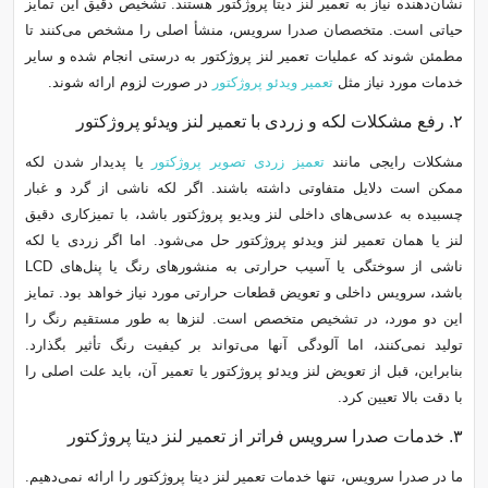
نشان‌دهنده نیاز به تعمیر لنز دیتا پروژکتور هستند. تشخیص دقیق این تمایز
حیاتی است. متخصصان صدرا سرویس، منشأ اصلی را مشخص می‌کنند تا
مطمئن شوند که عملیات تعمیر لنز پروژکتور به درستی انجام شده و سایر
خدمات مورد نیاز مثل
تعمیر ویدئو پروژکتور
در صورت لزوم ارائه شوند.
۲. رفع مشکلات لکه و زردی با تعمیر لنز ویدئو پروژکتور
مشکلات رایجی مانند
تعمیز زردی تصویر پروژکتور
یا پدیدار شدن لکه
ممکن است دلایل متفاوتی داشته باشند. اگر لکه ناشی از گرد و غبار
چسبیده به عدسی‌های داخلی لنز ویدیو پروژکتور باشد، با تمیزکاری دقیق
لنز یا همان تعمیر لنز ویدئو پروژکتور حل می‌شود. اما اگر زردی یا لکه
ناشی از سوختگی یا آسیب حرارتی به منشورهای رنگ یا پنل‌های LCD
باشد، سرویس داخلی و تعویض قطعات حرارتی مورد نیاز خواهد بود. تمایز
این دو مورد، در تشخیص متخصص است. لنزها به طور مستقیم رنگ را
تولید نمی‌کنند، اما آلودگی آنها می‌تواند بر کیفیت رنگ تأثیر بگذارد.
بنابراین، قبل از تعویض لنز ویدئو پروژکتور یا تعمیر آن، باید علت اصلی را
با دقت بالا تعیین کرد.
۳. خدمات صدرا سرویس فراتر از تعمیر لنز دیتا پروژکتور
ما در صدرا سرویس، تنها خدمات تعمیر لنز دیتا پروژکتور را ارائه نمی‌دهیم.