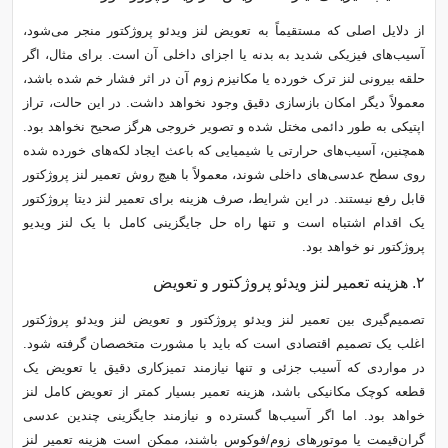
از دلایل اصلی که مستقیماً به تعویض لنز ویدئو پروژکتور منجر می‌شود،
آسیب‌های فیزیکی شدید به بدنه یا اجزای داخلی آن است. برای مثال، اگر
حلقه بیرونی لنز ترک خورده یا مکانیزم زوم آن در اثر فشار خم شده باشد،
معمولاً دیگر امکان بازسازی دقیق وجود نخواهد داشت. در این حالت، تراز
اپتیکی به طور دائمی مختل شده و تصویر خروجی هرگز صحیح نخواهد بود.
همچنین، آسیب‌های حرارتی یا شیمیایی که باعث ایجاد لکه‌های خورده شده
روی سطح عدسی‌های داخلی شوند، معمولاً با هیچ روش تعمیر لنز پروژکتور
قابل رفع نیستند. در این شرایط، صرف هزینه برای تعمیر لنز دیتا پروژکتور
یک اقدام اشتباه است و تنها راه حل جایگزینی کامل با یک لنز ویدیو
پروژکتور نو خواهد بود.
۲. هزینه تعمیر لنز ویدئو پروژکتور و تعویض
تصمیم‌گیری بین تعمیر لنز ویدئو پروژکتور و تعویض لنز ویدئو پروژکتور
اغلب یک تصمیم اقتصادی است که باید با مشورت متخصصان گرفته شود.
در مواردی که آسیب جزئی و تنها نیازمند تمیزکاری دقیق یا تعویض یک
قطعه کوچک مکانیکی باشد، هزینه تعمیر بسیار کمتر از تعویض کامل لنز
خواهد بود. اما اگر آسیب‌ها گسترده و نیازمند جایگزینی چندین عدسی
گران‌قیمت یا موتورهای زوم/فوکوس باشند، ممکن است هزینه تعمیر لنز