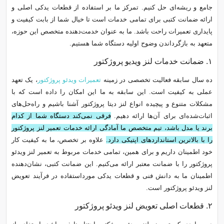
جامع و ریشه‌ای حل کنیم. تمرکز ما بر استفاده از قطعات یدکی اصلی و
ارائه ضمانت کتبی برای تمامی خدمات است تا خیال شما از بابت کیفیت و
پایداری تعمیرات راحت باشد. ما به عنوان خدمت‌دهنده متخصص این حوزه،
متعهد به بازگرداندن وضوح اولیه دستگاه شما هستیم.
۱. ضمانت خدمات لنز ویدیو پروژکتور
ده سال سابقه فعالیت تخصصی در زمینه
تعمیرات ویدئو پروژکتور
، یک تعهد
عملی به کیفیت است. این سابقه به ما این امکان را داده است که با
مشکلات متنوع و پیچیده انواع لنز دیتا پروژکتور آشنا باشیم و راه‌حل‌های
اثبات‌شده‌ای برای آن‌ها ارائه دهیم.
فرقی نمی‌کند دستگاه شما از کدام
برند یا مدل باشد، تیم متخصص ما آمادگی ارائه خدمات تعمیر لنز پروژکتور
را با بالاترین استانداردهای اپتیکی دارد.
علاوه بر تخصص، ما به کیفیت کار
خود اطمینان داریم و برای همین، تمامی خدمات مربوط به تعمیر لنز ویدئو
پروژکتور را با ضمانت معتبر ارائه می‌کنیم. این ضمانت کتبی، نشان‌دهنده
اطمینان ما به دانش فنی و قطعات یدکی مورداستفاده در فرآیند تعویض
لنز ویدئو پروژکتور است.
۲. قطعات اصلی تعویض لنز ویدئو پروژکتور