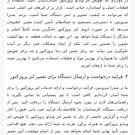
در مواردی که تعویض لنز ویدئو پروژکتور اجتناب‌ناپذیر باشد، استفاده از
قطعات اصلی و استاندارد حیاتی است. بازار پر از لنزهای غیر اصلی است
که می‌توانند به کیفیت تصویر و عمر دستگاه شما آسیب بزنند. صدرا
سرویس با دسترسی مستقیم به شبکه‌های تأمین‌ کننده معتبر، اطمینان
می‌دهد که در صورت لزوم، لنز پروژکتور جایگزین شده کاملاً اصلی و
سازگار با دستگاه شما خواهد بود. این تعهد به اصالت قطعه، نه تنها کیفیت
تصویر را تضمین می‌ کند، بلکه از ایجاد مشکلات فنی دیگر در آینده
جلوگیری می‌ نماید. چه برای تعمیر لنز دیتا پروژکتور و چه برای تعویض
کامل، ما همواره از بهترین مواد و قطعات استفاده می‌کنیم تا بهترین نتیجه
را برای شما به ارمغان آوریم.
۳. فرآیند درخواست و ارسال دستگاه برای تعمیر لنز پروژکتور
ما در صدرا سرویس، فرآیند درخواست و ارائه خدمات لنز پروژکتور را برای
شما آسان کرده‌ایم. کافی است با تیم پشتیبانی ما تماس بگیرید تا
راهنمایی‌های لازم در مورد نحوه ارسال دستگاه را دریافت کنید. پس از
دریافت دستگاه، کارشناسان ما بلافاصله یک فرآیند عیب‌ یابی دقیق را آغاز
کرده و گزارش جامعی از نیاز به تعمیر لنز ویدئو پروژکتور یا تعویض لنز
ویدئو پروژکتور به همراه برآورد هزینه به شما ارائه می‌ دهند. هیچ اقدامی
بدون تأیید نهایی شما انجام نخواهد شد. پس از اتمام موفقیت‌ آمیز تعمیر