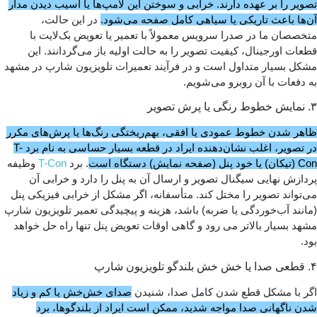
تصویر را بر عهده دارند. خرابی و سوختن این لامپ‌ها یا آسیب دیدن مدار
آن‌ها باعث تاریکی یا سیاهی کامل صفحه می‌شود.
در این حالت،
متخصصان ما در صدرا سرویس معمولاً با تعمیر یا تعویض بک‌لایت با
قطعات اورجینال، کیفیت تصویر را به حالت اولیه باز می‌گردانند. این
مشکل بسیار متداول است و در فرآیند تعمیرات تلویزیون شارپ در مشهد
به دفعات با آن روبرو می‌شویم.
۳. نمایش خطوط رنگی یا پرش تصویر
ظاهر شدن خطوط عمودی یا افقی، بهم‌ریختگی رنگ‌ها یا پرش‌های مکرر
در تصویر، اغلب نشان‌دهنده ایراد در قطعه بسیار حساسی به نام برد T-
Con (تیکان) یا خود پنل (صفحه نمایش) دستگاه است
. برد
T-Con
وظیفه
پردازش نهایی سیگنال تصویر و ارسال آن به پنل را دارد و خرابی آن
می‌تواند تصویر را مختل کند. متأسفانه، اگر مشکل از خرابی فیزیکی پنل
(مانند آب‌خوردگی یا ضربه) باشد، هزینه و پیچیدگی تعمیر تلویزیون شارپ
مشهد بسیار بالاتر می‌ رود و گاهی اوقات تعویض پنل تنها راه حل خواهد
بود.
۴. قطعی صدا یا خش خش بلندگو تلویزیون شارپ
اگر با مشکل قطع شدن کامل صدا، شنیدن
صدای خش‌خش یا کم و زیاد
شدن ناگهانی صدا مواجه شدید، ممکن است ایراد از بلندگوها، برد