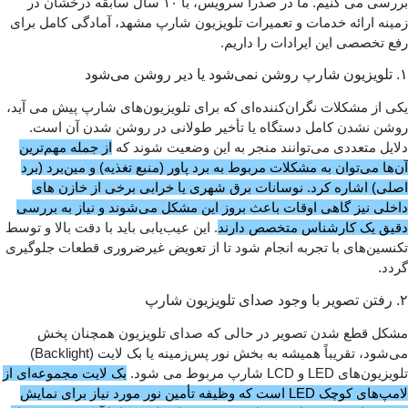
بررسی می‌ کنیم. ما در صدرا سرویس، با ۱۰ سال سابقه درخشان در
زمینه ارائه خدمات و تعمیرات تلویزیون شارپ مشهد، آمادگی کامل برای
رفع تخصصی این ایرادات را داریم.
۱. تلویزیون شارپ روشن نمی‌شود یا دیر روشن می‌شود
یکی از مشکلات نگران‌کننده‌ای که برای تلویزیون‌های شارپ پیش می‌ آید،
روشن نشدن کامل دستگاه یا تأخیر طولانی در روشن شدن آن است.
دلایل متعددی می‌توانند منجر به این وضعیت شوند که
از جمله مهم‌ترین
آن‌ها می‌توان به مشکلات مربوط به برد پاور (منبع تغذیه) و مین‌برد (برد
اصلی) اشاره کرد. نوسانات برق شهری یا خرابی برخی از خازن‌ های
داخلی نیز گاهی اوقات باعث بروز این مشکل می‌شوند و نیاز به بررسی
دقیق یک کارشناس متخصص دارند
. این عیب‌یابی باید با دقت بالا و توسط
تکنسین‌های با تجربه انجام شود تا از تعویض غیرضروری قطعات جلوگیری
گردد.
۲. رفتن تصویر با وجود صدای تلویزیون شارپ
مشکل قطع شدن تصویر در حالی که صدای تلویزیون همچنان پخش
می‌شود، تقریباً همیشه به بخش نور پس‌زمینه یا بک‌ لایت (Backlight)
تلویزیون‌های LED و LCD شارپ مربوط می‌ شود.
بک‌ لایت مجموعه‌ای از
لامپ‌های کوچک LED است که وظیفه تأمین نور مورد نیاز برای نمایش