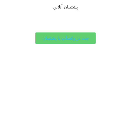
پشتیبان آنلاین
چت در واتسآپ با پشتیبان