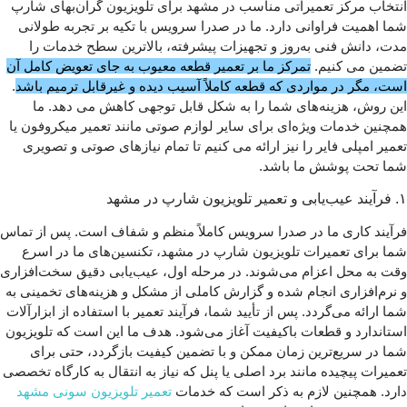
انتخاب مرکز تعمیراتی مناسب در مشهد برای تلویزیون گران‌بهای شارپ
شما اهمیت فراوانی دارد. ما در صدرا سرویس با تکیه بر تجربه طولانی‌
مدت، دانش فنی به‌روز و تجهیزات پیشرفته، بالاترین سطح خدمات را
تضمین می‌ کنیم.
تمرکز ما بر تعمیر قطعه معیوب به جای تعویض کامل آن
است، مگر در مواردی که قطعه کاملاً آسیب دیده و غیرقابل ترمیم باشد
.
این روش، هزینه‌های شما را به شکل قابل توجهی کاهش می‌ دهد. ما
همچنین خدمات ویژه‌ای برای سایر لوازم صوتی مانند تعمیر میکروفون یا
تعمیر امپلی فایر را نیز ارائه می‌ کنیم تا تمام نیازهای صوتی و تصویری
شما تحت پوشش ما باشد.
۱. فرآیند عیب‌یابی و تعمیر تلویزیون شارپ در مشهد
فرآیند کاری ما در صدرا سرویس کاملاً منظم و شفاف است. پس از تماس
شما برای تعمیرات تلویزیون شارپ در مشهد، تکنسین‌های ما در اسرع
وقت به محل اعزام می‌شوند. در مرحله اول، عیب‌یابی دقیق سخت‌افزاری
و نرم‌افزاری انجام شده و گزارش کاملی از مشکل و هزینه‌های تخمینی به
شما ارائه می‌گردد. پس از تأیید شما، فرآیند تعمیر با استفاده از ابزارآلات
استاندارد و قطعات باکیفیت آغاز می‌شود. هدف ما این است که تلویزیون
شما در سریع‌ترین زمان ممکن و با تضمین کیفیت بازگردد، حتی برای
تعمیرات پیچیده مانند برد اصلی یا پنل که نیاز به انتقال به کارگاه تخصصی
دارد. همچنین لازم به ذکر است که خدمات
تعمیر تلویزیون سونی مشهد